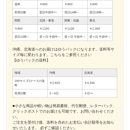
送料
￥800
￥900
￥900
所用日数
翌日午前中〜
翌日14時～
翌日18時～
関西
北陸・東海
関東・信越
東北
￥900
￥1100
￥1100
￥1,300
翌日14時～
翌々日
午前中～
翌々日
午前中～
翌々日
午前中～
沖縄、北海道へのお届けはゆうパックになります。送料等サ
イズ毎に変わります。こちらをご参照ください
【ゆうパックの送料】
地域
沖縄
北海道
160サイズ1ケースの送
￥2,820
￥3,330
料
所用日数
3～4日
４日〜
■小さな商品や軽い物は簡易書留、代引郵便、レターパック、
クリックポストでのお届けも可能です。お問い合わせくださ
い。
ご注文を受付け後、送料を含めたお支払い合計額等をお知ら
せいたします。 必ずご確認ください。