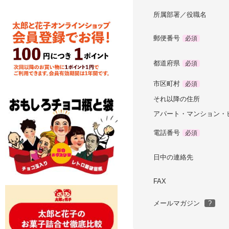
所属部署／役職名
郵便番号
必須
都道府県
必須
市区町村
必須
それ以降の住所
アパート・マンション・
電話番号
必須
日中の連絡先
FAX
メールマガジン
?