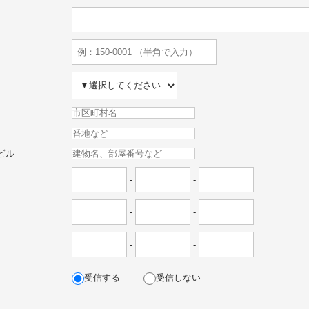
ビル
-
-
-
-
-
-
受信する
受信しない