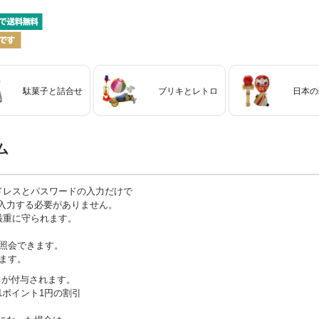
駄菓子と詰合せ
ブリキとレトロ
日本の
ム
ドレスとパスワードの入力だけで
入力する必要がありません。
厳重に守られます。
を照会できます。
ます。
トが付与されます。
1ポイント1円の割引