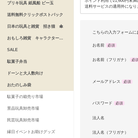
ポイント利用で21,600円未
ブリキ玩具 紙風船 ビー玉
送料サービスの適用外になり
送料無料クリックポストパック
日本の玩具と雑貨 招き猫 傘
こちらの入力フォームに
おもしろ雑貨 キャラクターグッズ
お名前
必須
SALE
お名前（フリガナ）
必
駄菓子弁当
ドーンと大人数向け
メールアドレス
必須
おたのしみ袋
駄菓子の箱売り市場
パスワード
必須
景品玩具卸売市場
法人名
民芸玩具卸売市場
縁日イベントお助けグッズ
法人名（フリガナ）