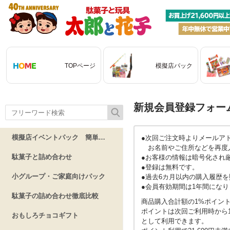
TOPページ
模擬店パック
新規会員登録フォー
模擬店イベントパック 簡単仕入れ
●次回ご注文時よりメールア
お名前やご住所などを再度
駄菓子と詰め合わせ
●お客様の情報は暗号化され
●登録は無料です。
小グループ・ご家庭向けパック
●過去6カ月以内の購入履歴
●会員有効期間は1年間になり
駄菓子の詰め合わせ徹底比較
商品購入合計額の1%ポイン
ポイントは次回ご利用時から
おもしろチョコギフト
として利用できます。