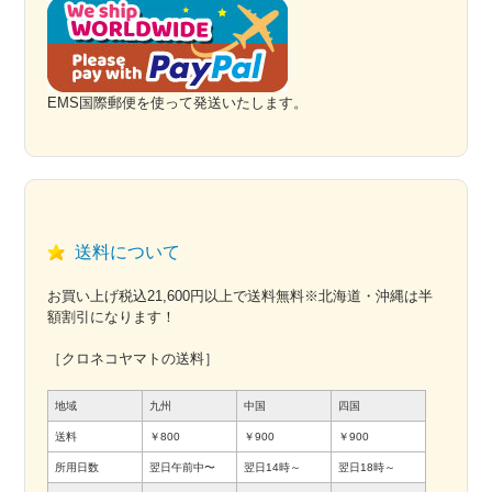
EMS国際郵便を使って発送いたします。
送料について
お買い上げ税込21,600円以上で送料無料※北海道・沖縄は半
額割引になります！
［クロネコヤマトの送料］
地域
九州
中国
四国
送料
￥800
￥900
￥900
所用日数
翌日午前中〜
翌日14時～
翌日18時～