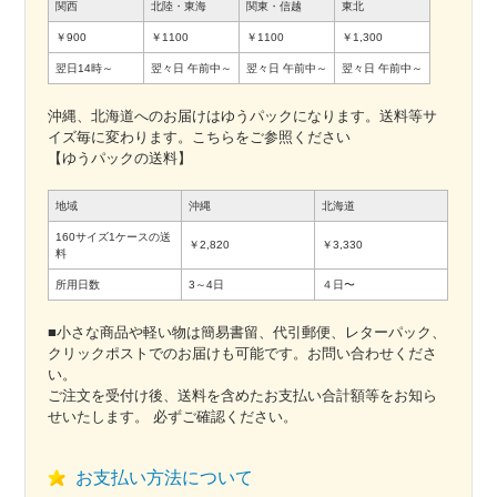
関西
北陸・東海
関東・信越
東北
￥900
￥1100
￥1100
￥1,300
翌日14時～
翌々日
午前中～
翌々日
午前中～
翌々日
午前中～
沖縄、北海道へのお届けはゆうパックになります。送料等サ
イズ毎に変わります。こちらをご参照ください
【ゆうパックの送料】
地域
沖縄
北海道
160サイズ1ケースの送
￥2,820
￥3,330
料
所用日数
3～4日
４日〜
■小さな商品や軽い物は簡易書留、代引郵便、レターパック、
クリックポストでのお届けも可能です。お問い合わせくださ
い。
ご注文を受付け後、送料を含めたお支払い合計額等をお知ら
せいたします。 必ずご確認ください。
お支払い方法について