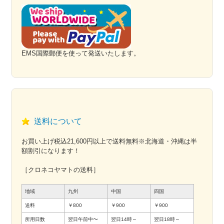
EMS国際郵便を使って発送いたします。
送料について
お買い上げ税込21,600円以上で送料無料※北海道・沖縄は半
額割引になります！
［クロネコヤマトの送料］
地域
九州
中国
四国
送料
￥800
￥900
￥900
所用日数
翌日午前中〜
翌日14時～
翌日18時～