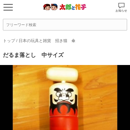
お知らせ
トップ
/
日本の玩具と雑貨 招き猫 傘
だるま落とし 中サイズ