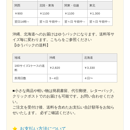
関西
北陸・東海
関東・信越
東北
￥900
￥1100
￥1100
￥1,300
翌日14時～
翌々日
午前中～
翌々日
午前中～
翌々日
午前中～
沖縄、北海道へのお届けはゆうパックになります。送料等サ
イズ毎に変わります。こちらをご参照ください
【ゆうパックの送料】
地域
沖縄
北海道
160サイズ1ケースの送
￥2,820
￥3,330
料
所用日数
3～4日
４日〜
■小さな商品や軽い物は簡易書留、代引郵便、レターパック、
クリックポストでのお届けも可能です。お問い合わせくださ
い。
ご注文を受付け後、送料を含めたお支払い合計額等をお知ら
せいたします。 必ずご確認ください。
お支払い方法について