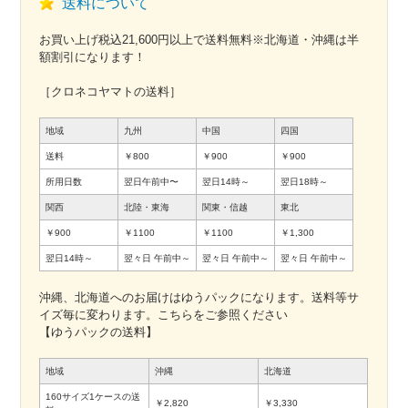
送料について
お買い上げ税込21,600円以上で送料無料※北海道・沖縄は半
額割引になります！
［クロネコヤマトの送料］
地域
九州
中国
四国
送料
￥800
￥900
￥900
所用日数
翌日午前中〜
翌日14時～
翌日18時～
関西
北陸・東海
関東・信越
東北
￥900
￥1100
￥1100
￥1,300
翌日14時～
翌々日
午前中～
翌々日
午前中～
翌々日
午前中～
沖縄、北海道へのお届けはゆうパックになります。送料等サ
イズ毎に変わります。こちらをご参照ください
【ゆうパックの送料】
地域
沖縄
北海道
160サイズ1ケースの送
￥2,820
￥3,330