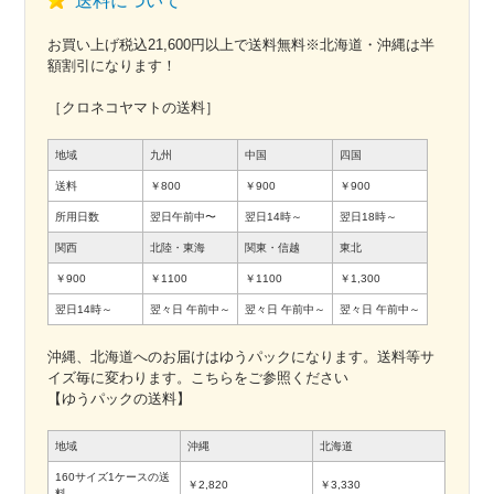
送料について
お買い上げ税込21,600円以上で送料無料※北海道・沖縄は半
額割引になります！
［クロネコヤマトの送料］
地域
九州
中国
四国
送料
￥800
￥900
￥900
所用日数
翌日午前中〜
翌日14時～
翌日18時～
関西
北陸・東海
関東・信越
東北
￥900
￥1100
￥1100
￥1,300
翌日14時～
翌々日
午前中～
翌々日
午前中～
翌々日
午前中～
沖縄、北海道へのお届けはゆうパックになります。送料等サ
イズ毎に変わります。こちらをご参照ください
【ゆうパックの送料】
地域
沖縄
北海道
160サイズ1ケースの送
￥2,820
￥3,330
料