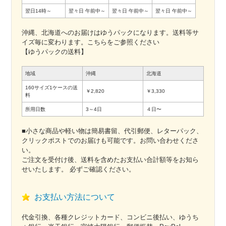
翌日14時～
翌々日
午前中～
翌々日
午前中～
翌々日
午前中～
沖縄、北海道へのお届けはゆうパックになります。送料等サ
イズ毎に変わります。こちらをご参照ください
【ゆうパックの送料】
地域
沖縄
北海道
160サイズ1ケースの送
￥2,820
￥3,330
料
所用日数
3～4日
４日〜
■小さな商品や軽い物は簡易書留、代引郵便、レターパック、
クリックポストでのお届けも可能です。お問い合わせくださ
い。
ご注文を受付け後、送料を含めたお支払い合計額等をお知ら
せいたします。 必ずご確認ください。
お支払い方法について
代金引換、各種クレジットカード、コンビニ後払い、ゆうち