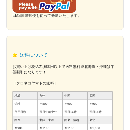
EMS国際郵便を使って発送いたします。
送料について
お買い上げ税込21,600円以上で送料無料※北海道・沖縄は半
額割引になります！
［クロネコヤマトの送料］
地域
九州
中国
四国
送料
￥800
￥900
￥900
所用日数
翌日午前中〜
翌日14時～
翌日18時～
関西
北陸・東海
関東・信越
東北
￥900
￥1100
￥1100
￥1,300