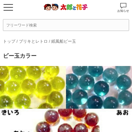
お知らせ
トップ
/
ブリキとレトロ
/
紙風船ビー玉
ビー玉カラー