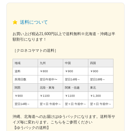
送料について
お買い上げ税込21,600円以上で送料無料※北海道・沖縄は半
額割引になります！
［クロネコヤマトの送料］
地域
九州
中国
四国
送料
￥800
￥900
￥900
所用日数
翌日午前中〜
翌日14時～
翌日18時～
関西
北陸・東海
関東・信越
東北
￥900
￥1100
￥1100
￥1,300
翌日14時～
翌々日
午前中～
翌々日
午前中～
翌々日
午前中～
沖縄、北海道へのお届けはゆうパックになります。送料等サ
イズ毎に変わります。こちらをご参照ください
【ゆうパックの送料】