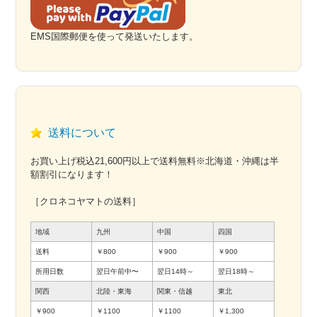
EMS国際郵便を使って発送いたします。
送料について
お買い上げ税込21,600円以上で送料無料※北海道・沖縄は半
額割引になります！
［クロネコヤマトの送料］
地域
九州
中国
四国
送料
￥800
￥900
￥900
所用日数
翌日午前中〜
翌日14時～
翌日18時～
関西
北陸・東海
関東・信越
東北
￥900
￥1100
￥1100
￥1,300