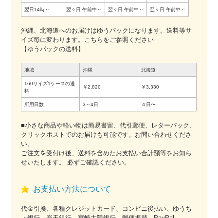
翌日14時～
翌々日
午前中～
翌々日
午前中～
翌々日
午前中～
沖縄、北海道へのお届けはゆうパックになります。送料等サ
イズ毎に変わります。こちらをご参照ください
【ゆうパックの送料】
地域
沖縄
北海道
160サイズ1ケースの送
￥2,820
￥3,330
料
所用日数
3～4日
４日〜
■小さな商品や軽い物は簡易書留、代引郵便、レターパック、
クリックポストでのお届けも可能です。お問い合わせくださ
い。
ご注文を受付け後、送料を含めたお支払い合計額等をお知ら
せいたします。 必ずご確認ください。
お支払い方法について
代金引換、各種クレジットカード、コンビニ後払い、ゆうち
ょ銀行、楽天銀行、宮崎太陽銀行、郵便振替、PayPal