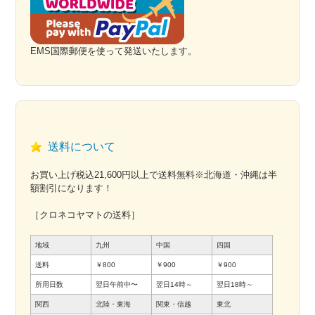
EMS国際郵便を使って発送いたします。
送料について
お買い上げ税込21,600円以上で送料無料※北海道・沖縄は半
額割引になります！
［クロネコヤマトの送料］
地域
九州
中国
四国
送料
￥800
￥900
￥900
所用日数
翌日午前中〜
翌日14時～
翌日18時～
関西
北陸・東海
関東・信越
東北