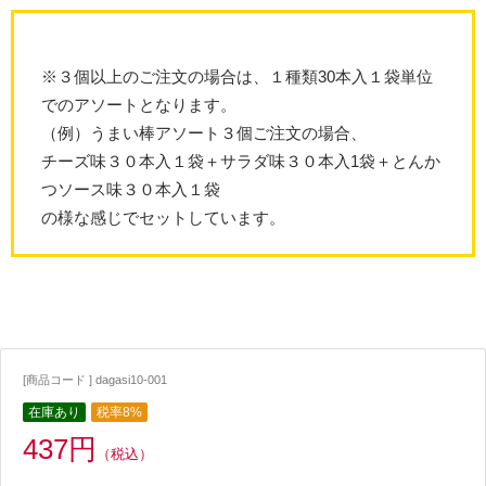
※３個以上のご注文の場合は、１種類30本入１袋単位
でのアソートとなります。
（例）うまい棒アソート３個ご注文の場合、
チーズ味３０本入１袋＋サラダ味３０本入1袋＋とんか
つソース味３０本入１袋
の様な感じでセットしています。
[商品コード ] dagasi10-001
在庫あり
税率8%
437円
（税込）