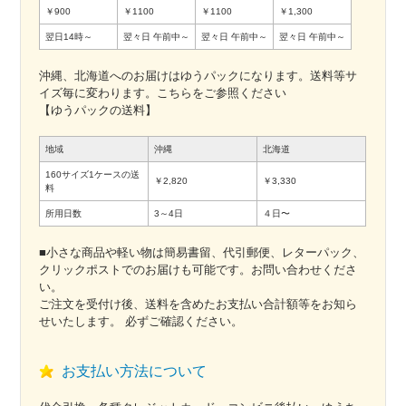
￥900
￥1100
￥1100
￥1,300
翌日14時～
翌々日
午前中～
翌々日
午前中～
翌々日
午前中～
沖縄、北海道へのお届けはゆうパックになります。送料等サ
イズ毎に変わります。こちらをご参照ください
【ゆうパックの送料】
地域
沖縄
北海道
160サイズ1ケースの送
￥2,820
￥3,330
料
所用日数
3～4日
４日〜
■小さな商品や軽い物は簡易書留、代引郵便、レターパック、
クリックポストでのお届けも可能です。お問い合わせくださ
い。
ご注文を受付け後、送料を含めたお支払い合計額等をお知ら
せいたします。 必ずご確認ください。
お支払い方法について