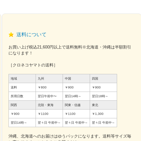
送料について
お買い上げ税込21,600円以上で送料無料※北海道・沖縄は半額割引
になります！
［クロネコヤマトの送料］
地域
九州
中国
四国
送料
￥800
￥900
￥900
所用日数
翌日午前中〜
翌日14時～
翌日18時～
関西
北陸・東海
関東・信越
東北
￥900
￥1100
￥1100
￥1,300
翌日14時～
翌々日
午前中～
翌々日
午前中～
翌々日
午前中～
沖縄、北海道へのお届けはゆうパックになります。送料等サイズ毎