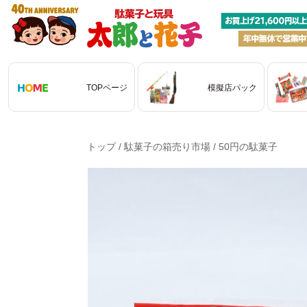
TOPページ
模擬店パック
トップ
/
駄菓子の箱売り市場
/
50円の駄菓子