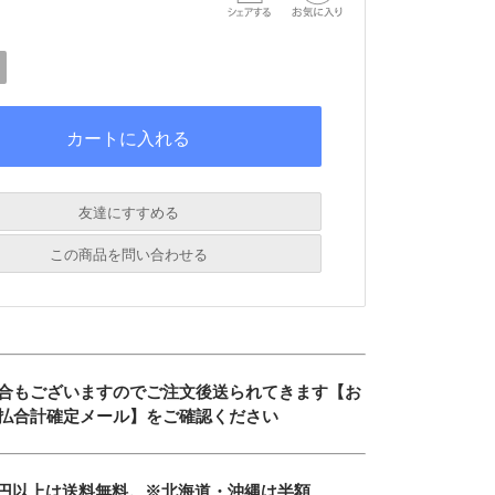
友達にすすめる
必須
この商品を問い合わせる
必須
必須
必須
合もございますのでご注文後送られてきます【お
必須
払合計確定メール】をご確認ください
600円以上は送料無料。※北海道・沖縄は半額