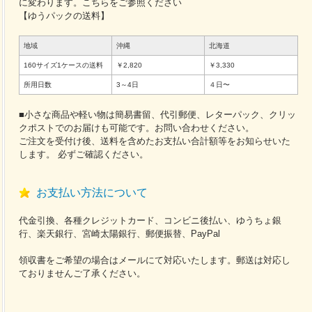
に変わります。こちらをご参照ください
【ゆうパックの送料】
地域
沖縄
北海道
160サイズ1ケースの送料
￥2,820
￥3,330
所用日数
3～4日
４日〜
■小さな商品や軽い物は簡易書留、代引郵便、レターパック、クリッ
クポストでのお届けも可能です。お問い合わせください。
ご注文を受付け後、送料を含めたお支払い合計額等をお知らせいた
します。 必ずご確認ください。
お支払い方法について
代金引換、各種クレジットカード、コンビニ後払い、ゆうちょ銀
行、楽天銀行、宮崎太陽銀行、郵便振替、PayPal
領収書をご希望の場合はメールにて対応いたします。郵送は対応し
ておりませんご了承ください。