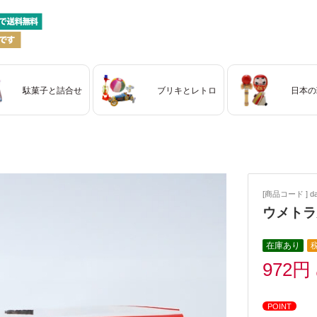
駄菓子と詰合せ
ブリキとレトロ
日本の
[商品コード ] dag
ウメトラ
在庫あり
972円
POINT