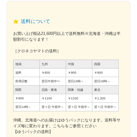
送料について
お買い上げ税込21,600円以上で送料無料※北海道・沖縄は半
額割引になります！
［クロネコヤマトの送料］
地域
九州
中国
四国
送料
￥800
￥900
￥900
所用日数
翌日午前中〜
翌日14時～
翌日18時～
関西
北陸・東海
関東・信越
東北
￥900
￥1100
￥1100
￥1,300
翌日14時～
翌々日
午前中～
翌々日
午前中～
翌々日
午前中～
沖縄、北海道へのお届けはゆうパックになります。送料等サ
イズ毎に変わります。こちらをご参照ください
【ゆうパックの送料】