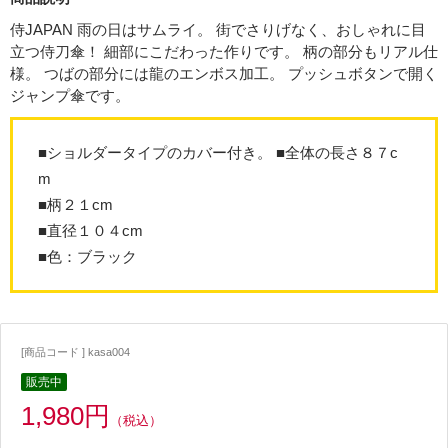
侍JAPAN 雨の日はサムライ。 街でさりげなく、おしゃれに目
立つ侍刀傘！ 細部にこだわった作りです。 柄の部分もリアル仕
様。 つばの部分には龍のエンボス加工。 プッシュボタンで開く
ジャンプ傘です。
■ショルダータイプのカバー付き。 ■全体の長さ８７c
m
■柄２１cm
■直径１０４cm
■色：ブラック
[商品コード ] kasa004
販売中
1,980円
（税込）