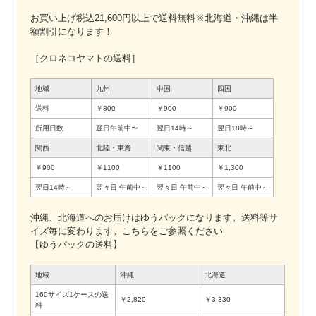
お買い上げ税込21,600円以上で送料無料※北海道・沖縄は半
額割引になります！
［クロネコヤマトの送料］
地域
九州
中国
四国
送料
￥800
￥900
￥900
所用日数
翌日午前中〜
翌日14時～
翌日18時～
関西
北陸・東海
関東・信越
東北
￥900
￥1100
￥1100
￥1,300
翌日14時～
翌々日
午前中～
翌々日
午前中～
翌々日
午前中～
沖縄、北海道へのお届けはゆうパックになります。送料等サ
イズ毎に変わります。こちらをご参照ください
【ゆうパックの送料】
地域
沖縄
北海道
160サイズ1ケースの送
￥2,820
￥3,330
料