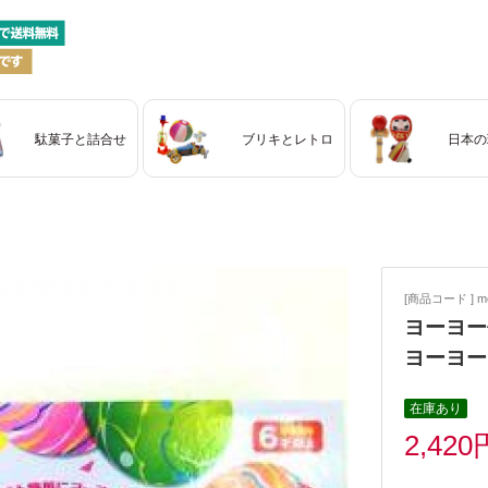
駄菓子と詰合せ
ブリキとレトロ
日本の
[商品コード ] mo
ヨーヨー
ヨーヨー
在庫あり
2,420