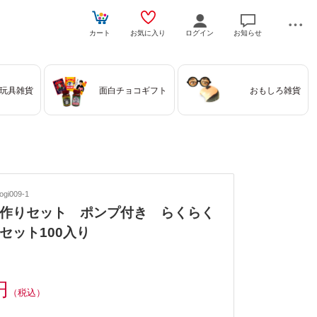
カート
お気に入り
ログイン
お知らせ
玩具雑貨
面白チョコギフト
おもしろ雑貨
gi009-1
作りセット ポンプ付き らくらく
セット100入り
円
（税込）