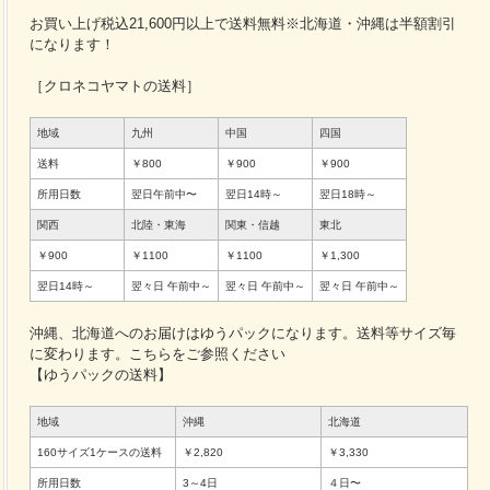
お買い上げ税込21,600円以上で送料無料※北海道・沖縄は半額割引
になります！
［クロネコヤマトの送料］
地域
九州
中国
四国
送料
￥800
￥900
￥900
所用日数
翌日午前中〜
翌日14時～
翌日18時～
関西
北陸・東海
関東・信越
東北
￥900
￥1100
￥1100
￥1,300
翌日14時～
翌々日
午前中～
翌々日
午前中～
翌々日
午前中～
沖縄、北海道へのお届けはゆうパックになります。送料等サイズ毎
に変わります。こちらをご参照ください
【ゆうパックの送料】
地域
沖縄
北海道
160サイズ1ケースの送料
￥2,820
￥3,330
所用日数
3～4日
４日〜