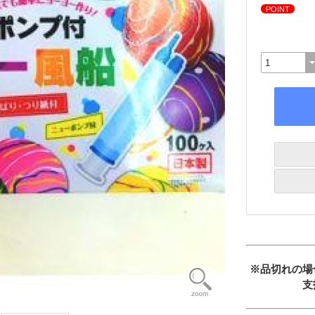
POINT
※品切れの場
支