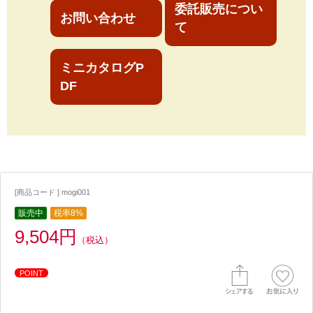
委託販売につい
お問い合わせ
て
ミニカタログP
DF
[商品コード ] mogi001
販売中
税率8%
9,504円
（税込）
POINT