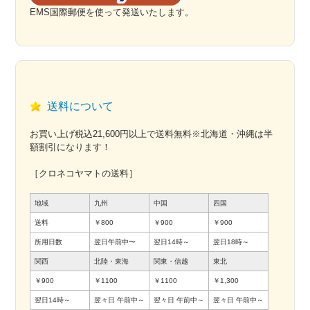
EMS国際郵便を使って発送いたします。
送料について
お買い上げ税込21,600円以上で送料無料※北海道・沖縄は半
額割引になります！
［クロネコヤマトの送料］
地域
九州
中国
四国
送料
￥800
￥900
￥900
所用日数
翌日午前中〜
翌日14時～
翌日18時～
関西
北陸・東海
関東・信越
東北
￥900
￥1100
￥1100
￥1,300
翌日14時～
翌々日
午前中～
翌々日
午前中～
翌々日
午前中～