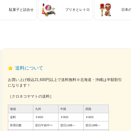
駄菓子と詰合せ
ブリキとレトロ
日本
送料について
お買い上げ税込21,600円以上で送料無料※北海道・沖縄は半額割引
になります！
［クロネコヤマトの送料］
地域
九州
中国
四国
送料
￥800
￥900
￥900
所用日数
翌日午前中〜
翌日14時～
翌日18時～