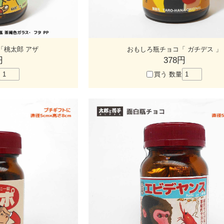
「桃太郎 アザ
おもしろ瓶チョコ「 ガチデス 」
円
378円
買う
数量