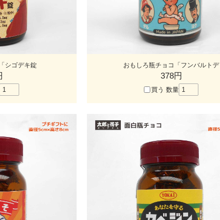
「シゴデキ錠
おもしろ瓶チョコ「フンバルトデ
円
378円
買う
数量