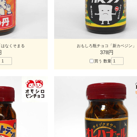
「はなくそまる
おもしろ瓶チョコ「新カベジン」
円
378円
買う
数量