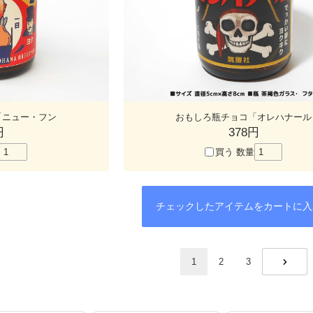
「ニュー・フン
おもしろ瓶チョコ「オレハナール
円
378円
買う
数量
1
2
3
NEXT