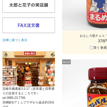
おもしろ瓶チョコ
法律に基づく表示
378
買う
数量
SOLD
宮崎市橘通東3-2-17（若草通と四季通
りの交差するところです）
tel.0985-23-7706
宮崎駅&アミュプラザから徒歩約10分
です。