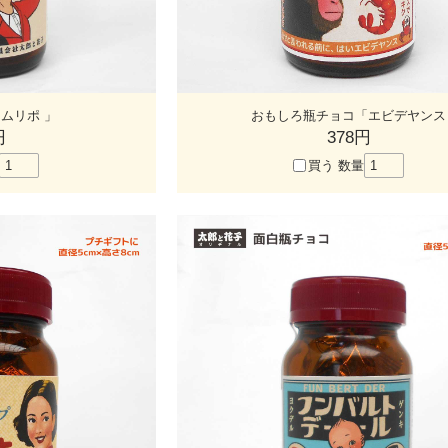
ムリポ 」
おもしろ瓶チョコ「エビデヤンス
円
378円
買う
数量