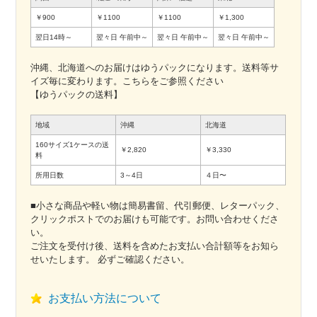
￥900
￥1100
￥1100
￥1,300
翌日14時～
翌々日
午前中～
翌々日
午前中～
翌々日
午前中～
沖縄、北海道へのお届けはゆうパックになります。送料等サ
イズ毎に変わります。こちらをご参照ください
【ゆうパックの送料】
地域
沖縄
北海道
160サイズ1ケースの送
￥2,820
￥3,330
料
所用日数
3～4日
４日〜
■小さな商品や軽い物は簡易書留、代引郵便、レターパック、
クリックポストでのお届けも可能です。お問い合わせくださ
い。
ご注文を受付け後、送料を含めたお支払い合計額等をお知ら
せいたします。 必ずご確認ください。
お支払い方法について