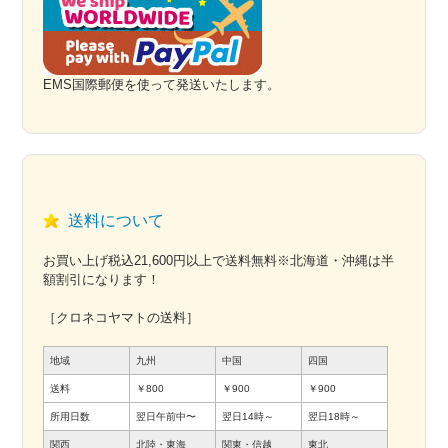
EMS国際郵便を使って発送いたします。
送料について
お買い上げ税込21,600円以上で送料無料※北海道・沖縄は半
額割引になります！
［クロネコヤマトの送料］
地域
九州
中国
四国
送料
￥800
￥900
￥900
所用日数
翌日午前中〜
翌日14時～
翌日18時～
関西
北陸・東海
関東・信越
東北