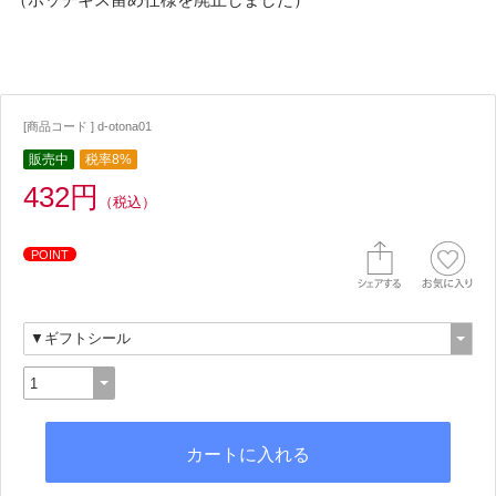
[商品コード ] d-otona01
販売中
税率8%
432円
（税込）
POINT