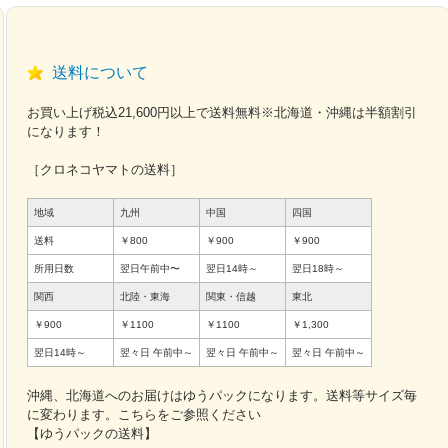
送料について
お買い上げ税込21,600円以上で送料無料※北海道・沖縄は半額割引
になります！
［クロネコヤマトの送料］
地域
九州
中国
四国
送料
￥800
￥900
￥900
所用日数
翌日午前中〜
翌日14時～
翌日18時～
関西
北陸・東海
関東・信越
東北
￥900
￥1100
￥1100
￥1,300
翌日14時～
翌々日
午前中～
翌々日
午前中～
翌々日
午前中～
沖縄、北海道へのお届けはゆうパックになります。送料等サイズ毎
に変わります。こちらをご参照ください
【ゆうパックの送料】