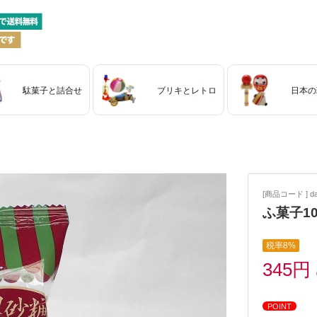
駄菓子と詰合せ
ブリキとレトロ
日本の
[商品コード ] dag
ふ菓子1
税率8%
345円
POINT