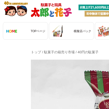
TOPページ
模擬店パック
トップ
/
駄菓子の箱売り市場
/
40円の駄菓子