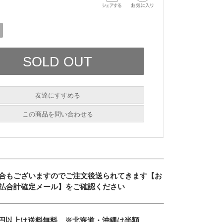
友達にすすめる
必須
この商品を問い合わせる
必須
必須
必須
合もございますのでご注文後送られてきます【お
必須
払合計確定メール】をご確認ください
600円以上は送料無料。※北海道・沖縄は半額