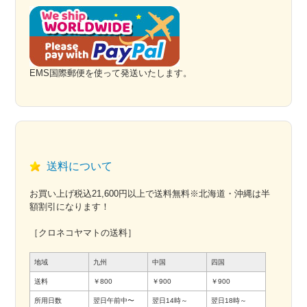
EMS国際郵便を使って発送いたします。
送料について
お買い上げ税込21,600円以上で送料無料※北海道・沖縄は半
額割引になります！
［クロネコヤマトの送料］
地域
九州
中国
四国
送料
￥800
￥900
￥900
所用日数
翌日午前中〜
翌日14時～
翌日18時～