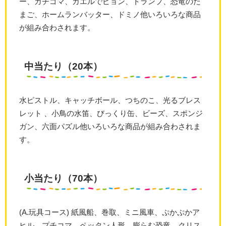
ー、ガチゴマ、カエルでピョン、トランプ、恐竜のた
まご、ホームランバッター、ドミノ他いろいろな商品
が組み合わされます。
中当たり（20本）
水ピストル、キャッチボール、つちのこ、光るブレス
レット 、小鳥の水笛、びっくり缶、ビーズ、スポンジ
ガン、六面パズル他いろいろな商品が組み合わされま
す。
小当たり（70本）
(A.玩具コース) 紙風船、巻取、ミニ風車、ぷかぷかア
ヒル、プチコマ、ペッタン人形、膨らむ恐竜、クリス