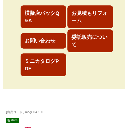
模擬店パックQ
お見積もりフォ
&A
ーム
委託販売につい
お問い合わせ
て
ミニカタログP
DF
[商品コード ] mogi004-100
販売中