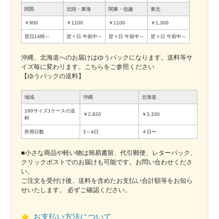
関西
北陸・東海
関東・信越
東北
￥900
￥1100
￥1100
￥1,300
翌日14時～
翌々日
午前中～
翌々日
午前中～
翌々日
午前中～
沖縄、北海道へのお届けはゆうパックになります。送料等サ
イズ毎に変わります。こちらをご参照ください
【ゆうパックの送料】
地域
沖縄
北海道
160サイズ1ケースの送
￥2,820
￥3,330
料
所用日数
3～4日
４日〜
■小さな商品や軽い物は簡易書留、代引郵便、レターパック、
クリックポストでのお届けも可能です。お問い合わせくださ
い。
ご注文を受付け後、送料を含めたお支払い合計額等をお知ら
せいたします。 必ずご確認ください。
お支払い方法について