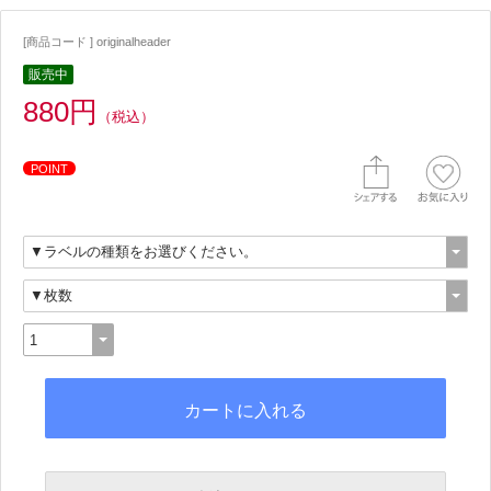
[商品コード ] originalheader
販売中
880円
（税込）
POINT