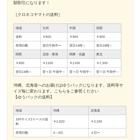
額割引になります！
［クロネコヤマトの送料］
地域
九州
中国
四国
送料
￥800
￥900
￥900
所用日数
翌日午前中〜
翌日14時～
翌日18時～
関西
北陸・東海
関東・信越
東北
￥900
￥1100
￥1100
￥1,300
翌日14時～
翌々日
午前中～
翌々日
午前中～
翌々日
午前中～
沖縄、北海道へのお届けはゆうパックになります。送料等サ
イズ毎に変わります。こちらをご参照ください
【ゆうパックの送料】
地域
沖縄
北海道
160サイズ1ケースの送
￥2,820
￥3,330
料
所用日数
3～4日
４日〜