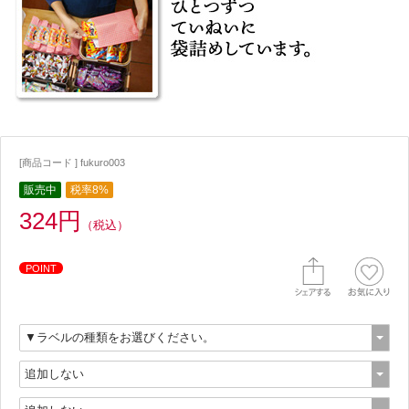
[商品コード ] fukuro003
販売中
税率8%
324円
（税込）
POINT