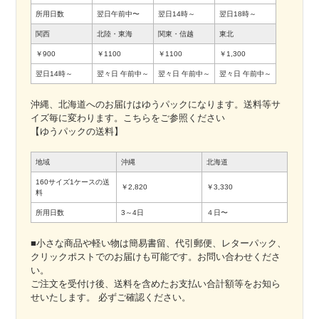
所用日数
翌日午前中〜
翌日14時～
翌日18時～
関西
北陸・東海
関東・信越
東北
￥900
￥1100
￥1100
￥1,300
翌日14時～
翌々日
午前中～
翌々日
午前中～
翌々日
午前中～
沖縄、北海道へのお届けはゆうパックになります。送料等サ
イズ毎に変わります。こちらをご参照ください
【ゆうパックの送料】
地域
沖縄
北海道
160サイズ1ケースの送
￥2,820
￥3,330
料
所用日数
3～4日
４日〜
■小さな商品や軽い物は簡易書留、代引郵便、レターパック、
クリックポストでのお届けも可能です。お問い合わせくださ
い。
ご注文を受付け後、送料を含めたお支払い合計額等をお知ら
せいたします。 必ずご確認ください。