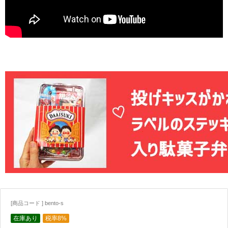
[商品コード ] bento-s
在庫あり
税率8%