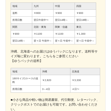
地域
九州
中国
四国
送料
￥800
￥900
￥900
所用日数
翌日午前中〜
翌日14時～
翌日18時～
関西
北陸・東海
関東・信越
東北
￥900
￥1100
￥1100
￥1,300
翌日14時～
翌々日
午前中～
翌々日
午前中～
翌々日
午前中～
沖縄、北海道へのお届けはゆうパックになります。送料等サ
イズ毎に変わります。こちらをご参照ください
【ゆうパックの送料】
地域
沖縄
北海道
160サイズ1ケースの送
￥2,820
￥3,330
料
所用日数
3～4日
４日〜
■小さな商品や軽い物は簡易書留、代引郵便、レターパック、
クリックポストでのお届けも可能です。お問い合わせくださ
い。