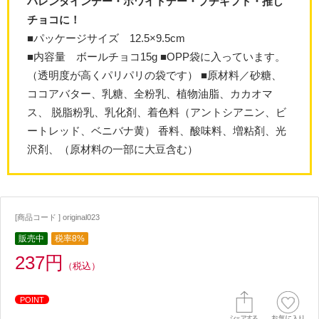
バレンタインデー・ホワイトデー・プチギフト・推し
チョコに！
■パッケージサイズ 12.5×9.5cm
■内容量 ボールチョコ15g ■OPP袋に入っています。
（透明度が高くパリパリの袋です） ■原材料／砂糖、
ココアバター、乳糖、全粉乳、植物油脂、カカオマ
ス、 脱脂粉乳、乳化剤、着色料（アントシアニン、ビ
ートレッド、ベニバナ黄） 香料、酸味料、増粘剤、光
沢剤、（原材料の一部に大豆含む）
[商品コード ] original023
販売中
税率8%
237円
（税込）
POINT