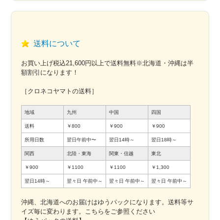
送料について
お買い上げ税込21,600円以上で送料無料※北海道・沖縄は半
額割引になります！
［クロネコヤマトの送料］
地域
九州
中国
四国
送料
￥800
￥900
￥900
所用日数
翌日午前中〜
翌日14時～
翌日18時～
関西
北陸・東海
関東・信越
東北
￥900
￥1100
￥1100
￥1,300
翌日14時～
翌々日
午前中～
翌々日
午前中～
翌々日
午前中～
沖縄、北海道へのお届けはゆうパックになります。送料等サ
イズ毎に変わります。こちらをご参照ください