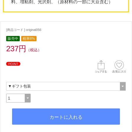
料、増粘剤、光沢剤、（原材料の一部に大豆含む）
[商品コード ] original056
販売中
税率8%
237円
（税込）
POINT