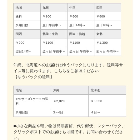
地域
九州
中国
四国
送料
￥800
￥900
￥900
所用日数
翌日午前中〜
翌日14時～
翌日18時～
関西
北陸・東海
関東・信越
東北
￥900
￥1100
￥1100
￥1,300
翌日14時～
翌々日
午前中～
翌々日
午前中～
翌々日
午前中～
沖縄、北海道へのお届けはゆうパックになります。送料等サ
イズ毎に変わります。こちらをご参照ください
【ゆうパックの送料】
地域
沖縄
北海道
160サイズ1ケースの送
￥2,820
￥3,330
料
所用日数
3～4日
４日〜
■小さな商品や軽い物は簡易書留、代引郵便、レターパック、
クリックポストでのお届けも可能です。お問い合わせくださ
い。