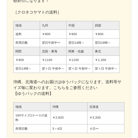
額割引になります！
［クロネコヤマトの送料］
地域
九州
中国
四国
送料
￥800
￥900
￥900
所用日数
翌日午前中〜
翌日14時～
翌日18時～
関西
北陸・東海
関東・信越
東北
￥900
￥1100
￥1100
￥1,300
翌日14時～
翌々日
午前中～
翌々日
午前中～
翌々日
午前中～
沖縄、北海道へのお届けはゆうパックになります。送料等サ
イズ毎に変わります。こちらをご参照ください
【ゆうパックの送料】
地域
沖縄
北海道
160サイズ1ケースの送
￥2,820
￥3,330
料
所用日数
3～4日
４日〜