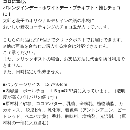
コロに童心。
バレンタインデー・ホワイトデー・プチギフト・推しチョコ
に！
太郎と花子のオリジナルデザインの紙の小袋に
おいしい糖衣コーティングのチョコ玉が入っています。
こちらの商品は約16個までクリックポストでお届けできます。
※他の商品を合わせご購入する場合は対応できません。
ご了承ください。
また、クリックポストの場合、お支払方法に代金引換は利用で
きません。
また、日時指定が出来ません。
■パッケージサイズ 12.7×9.4cm
■内容量 ボールチョコ１５g ■OPP袋に入っています。（透明
度が高くパリパリの袋です）
■原材料／砂糖、ココアバター、乳糖、全粉乳、植物油脂、カ
カオマス、 脱脂粉乳、乳化剤、着色料（アントシアニン、ビー
トレッド、ベニバナ黄） 香料、酸味料、増粘剤、光沢剤、（原
材料の一部に大豆含む）