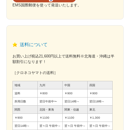
EMS国際郵便を使って発送いたします。
送料について
お買い上げ税込21,600円以上で送料無料※北海道・沖縄は半
額割引になります！
［クロネコヤマトの送料］
地域
九州
中国
四国
送料
￥800
￥900
￥900
所用日数
翌日午前中〜
翌日14時～
翌日18時～
関西
北陸・東海
関東・信越
東北
￥900
￥1100
￥1100
￥1,300
翌日14時～
翌々日
午前中～
翌々日
午前中～
翌々日
午前中～