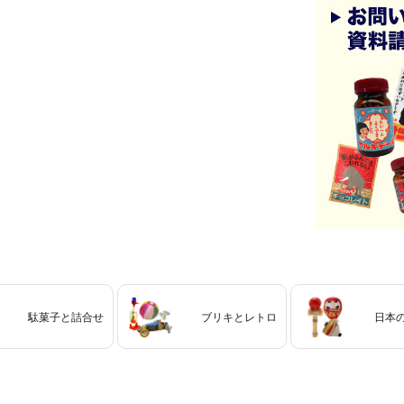
駄菓子と詰合せ
ブリキとレトロ
日本