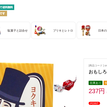
駄菓子と詰合せ
ブリキとレトロ
日本の
[商品コード ] ori
おもしろ
在庫あり
237円
POINT