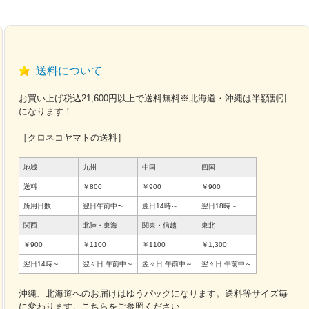
送料について
お買い上げ税込21,600円以上で送料無料※北海道・沖縄は半額割引
になります！
［クロネコヤマトの送料］
地域
九州
中国
四国
送料
￥800
￥900
￥900
所用日数
翌日午前中〜
翌日14時～
翌日18時～
関西
北陸・東海
関東・信越
東北
￥900
￥1100
￥1100
￥1,300
翌日14時～
翌々日
午前中～
翌々日
午前中～
翌々日
午前中～
沖縄、北海道へのお届けはゆうパックになります。送料等サイズ毎
に変わります。こちらをご参照ください