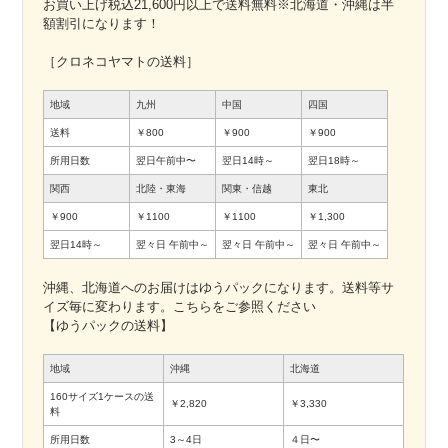
お買い上げ税込21,600円以上で送料無料※北海道・沖縄は半
額割引になります！
［クロネコヤマトの送料］
地域
九州
中国
四国
送料
￥800
￥900
￥900
所用日数
翌日午前中〜
翌日14時～
翌日18時～
関西
北陸・東海
関東・信越
東北
￥900
￥1100
￥1100
￥1,300
翌日14時～
翌々日
午前中～
翌々日
午前中～
翌々日
午前中～
沖縄、北海道へのお届けはゆうパックになります。送料等サ
イズ毎に変わります。こちらをご参照ください
【ゆうパックの送料】
地域
沖縄
北海道
160サイズ1ケースの送
￥2,820
￥3,330
料
所用日数
3～4日
４日〜