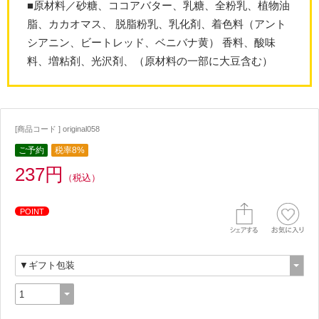
■原材料／砂糖、ココアバター、乳糖、全粉乳、植物油
脂、カカオマス、 脱脂粉乳、乳化剤、着色料（アント
シアニン、ビートレッド、ベニバナ黄） 香料、酸味
料、増粘剤、光沢剤、（原材料の一部に大豆含む）
[商品コード ] original058
ご予約
税率8%
237円
（税込）
POINT