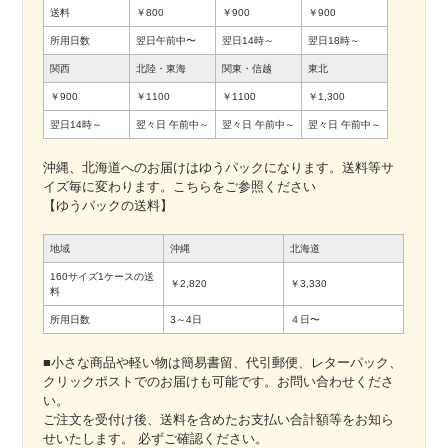
送料
￥800
￥900
￥900
所用日数
翌日午前中〜
翌日14時～
翌日18時～
関西
北陸・東海
関東・信越
東北
￥900
￥1100
￥1100
￥1,300
翌日14時～
翌々日
午前中～
翌々日
午前中～
翌々日
午前中～
沖縄、北海道へのお届けはゆうパックになります。送料等サ
イズ毎に変わります。こちらをご参照ください
【ゆうパックの送料】
地域
沖縄
北海道
160サイズ1ケースの送
￥2,820
￥3,330
料
所用日数
3～4日
４日〜
■小さな商品や軽い物は簡易書留、代引郵便、レターパック、
クリックポストでのお届けも可能です。お問い合わせくださ
い。
ご注文を受付け後、送料を含めたお支払い合計額等をお知ら
せいたします。 必ずご確認ください。