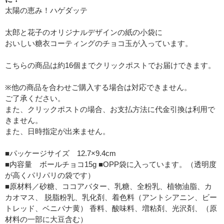
太陽の恵み！ハゲダッテ
太郎と花子のオリジナルデザインの紙の小袋に
おいしい糖衣コーティングのチョコ玉が入っています。
こちらの商品は約16個までクリックポストでお届けできます。
※他の商品を合わせご購入する場合は対応できません。
ご了承ください。
また、クリックポストの場合、お支払方法に代金引換は利用で
きません。
また、日時指定が出来ません。
■パッケージサイズ 12.7×9.4cm
■内容量 ボールチョコ15g ■OPP袋に入っています。（透明度
が高くパリパリの袋です）
■原材料／砂糖、ココアバター、乳糖、全粉乳、植物油脂、カ
カオマス、 脱脂粉乳、乳化剤、着色料（アントシアニン、ビー
トレッド、ベニバナ黄） 香料、酸味料、増粘剤、光沢剤、（原
材料の一部に大豆含む）